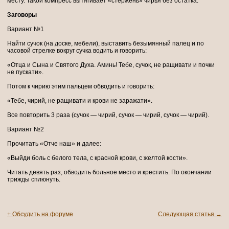
месту. Такой компресс вытягивает «стержень» чирья без остатка.
Заговоры
Вариант №1
Найти сучок (на доске, мебели), выставить безымянный палец и по
часовой стрелке вокруг сучка водить и говорить:
«Отца и Сына и Святого Духа. Аминь! Тебе, сучок, не ращивати и почки
не пускати».
Потом к чирию этим пальцем обводить и говорить:
«Тебе, чирий, не ращивати и крови не заражати».
Все повторить 3 раза (сучок — чирий, сучок — чирий, сучок — чирий).
Вариант №2
Прочитать «Отче наш» и далее:
«Выйди боль с белого тела, с красной крови, с желтой кости».
Читать девять раз, обводить больное место и крестить. По окончании
трижды сплюнуть.
+ Обсудить на форуме
Следующая статья →