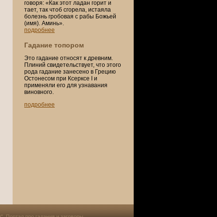
говоря: «Как этот ладан горит и
тает, так чтоб сгорела, истаяла
болезнь гробовая с рабы Божьей
(имя). Аминь».
подробнее
Гадание топором
Это гадание относят к древним.
Плиний свидетельствует, что этого
рода гадание занесено в Грецию
Остонесом при Ксерксе I и
применяли его для узнавания
виновного.
подробнее
и". Портал про
гадания и заговоры