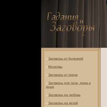
Заговоры от болезней
»
Молитвы
»
Заговоры от порчи
»
Заговоры для тела, дома и
»
души
Заговоры на любовь
»
Заговоры на детей
»