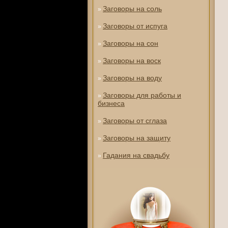
Заговоры на соль
»
Заговоры от испуга
»
Заговоры на сон
»
Заговоры на воск
»
Заговоры на воду
»
Заговоры для работы и
»
бизнеса
Заговоры от сглаза
»
Заговоры на защиту
»
Гадания на свадьбу
»