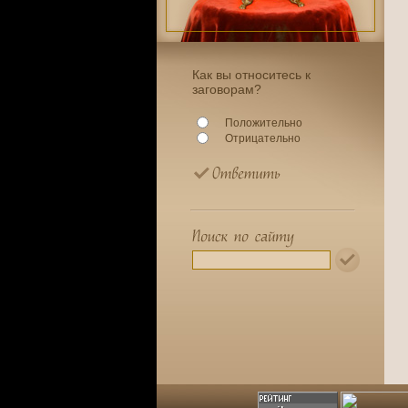
Как вы относитесь к
заговорам?
Положительно
Отрицательно