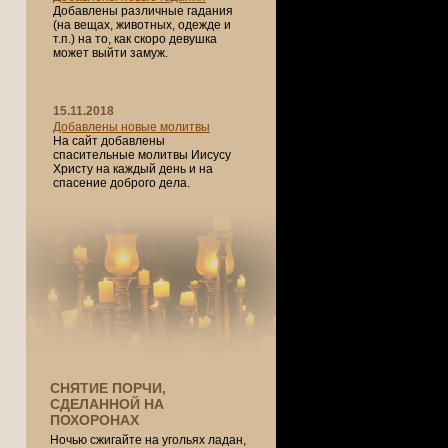
Добавлены различные гадания
(на вещах, животных, одежде и
т.п.) на то, как скоро девушка
может выйти замуж.
15.11.2018
Добавлены новые молитвы
На сайт добавлены
спасительные молитвы Иисусу
Христу на каждый день и на
спасение доброго дела.
СНЯТИЕ ПОРЧИ,
СДЕЛАННОЙ НА
ПОХОРОНАХ
Ночью сжигайте на угольях ладан,