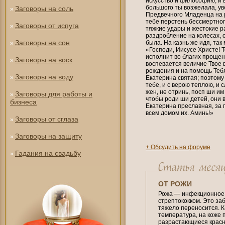
искусство и философию, и 
большого ты возжелала, ув
Заговоры на соль
»
Предвечного Младенца на 
тебе перстень бессмертног
Заговоры от испуга
»
тяжкие удары и жестокие р
раздробление на колесах, 
Заговоры на сон
была. На казнь же идя, та
»
«Господи, Иисусе Христе! 
исполнит во благих прощени
Заговоры на воск
»
воспевается величие Твое 
рождения и на помощь Теб
Заговоры на воду
»
Екатерина святая; поэтому
тебе, и с верою теплою, и 
жен, не отринь, посп ши им
Заговоры для работы и
»
чтобы роди ши детей, они 
бизнеса
Екатерина преславная, за п
всем домом их. Аминь!»
Заговоры от сглаза
»
Заговоры на защиту
»
+ Обсудить на форуме
Гадания на свадьбу
»
ОТ РОЖИ
Рожа — инфекционное 
стрептококком. Это за
тяжело переносится. К
температура, на коже
разрастающиеся красн