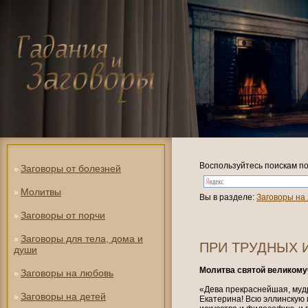
Воспользуйтесь поискам по
Заговоры от болезней
»
Молитвы
»
Вы в разделе:
Заговоры на
Заговоры от порчи
»
Заговоры для тела, дома и
»
ПРИ ТРУДНЫХ 
души
Молитва святой великому
Заговоры на любовь
»
«Дева прекраснейшая, муд
Заговоры на детей
»
Екатерина! Всю эллинскую