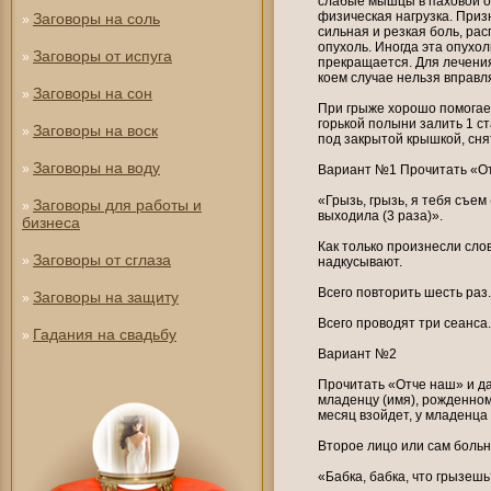
слабые мышцы в паховой о
физическая нагрузка. При
Заговоры на соль
»
сильная и резкая боль, ра
опухоль. Иногда эта опухол
Заговоры от испуга
»
прекращается. Для лечени
коем случае нельзя вправл
Заговоры на сон
»
При грыже хорошо помогае
горькой полыни залить 1 с
Заговоры на воск
»
под закрытой крышкой, снят
Заговоры на воду
»
Вариант №1 Прочитать «От
«Грызь, грызь, я тебя съем 
Заговоры для работы и
»
выходила (3 раза)».
бизнеса
Как только произнесли сло
Заговоры от сглаза
»
надкусывают.
Всего повторить шесть раз.
Заговоры на защиту
»
Всего проводят три сеанса.
Гадания на свадьбу
»
Вариант №2
Прочитать «Отче наш» и да
младенцу (имя), рожденно
месяц взойдет, у младенца
Второе лицо или сам больн
«Бабка, бабка, что грызешь