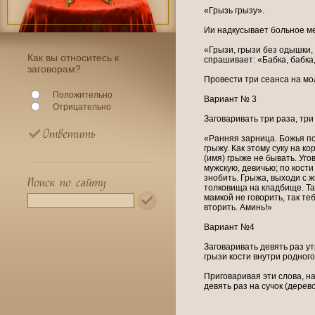
«Грызь грызу».
Ии надкусывает больное ме
«Грызи, грызи без одышки,
Как вы относитесь к
спрашивает: «Бабка, бабка,
заговорам?
Провести три сеанса на мо
Положительно
Вариант № 3
Отрицательно
Заговаривать три раза, три
«Ранняя зарница. Божья по
грыжу. Как этому суку на ко
(имя) грыже не бывать. Уг
мужскую, девичью; по кости
знобить. Грыжа, выходи с ж
толковища на кладбище. Та
мамкой не говорить, так теб
вторить. Аминь!»
Вариант №4
Заговаривать девять раз у
грызи кости внутри родного
Приговаривая эти слова, н
девять раз на сучок (дерево,