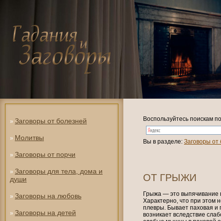
Воспользуйтесь поискам по
Заговоры от болезней
»
Молитвы
»
Вы в разделе:
Заговоры от
Заговоры от порчи
»
Заговоры для тела, дома и
»
ОТ ГРЫЖИ
души
Грыжа — это выпячивание 
Заговоры на любовь
»
Характерно, что при этом
плевры. Бывает паховая и
Заговоры на детей
»
возникает вследствие сла