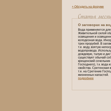
+ Обсудить на форуме
О заговорах на во
Вода применяется для
Живительной силой об
освящения и освященна
колодезная вода. Иног
трех прорубей. В заго
т.е. воду, взятую непо
водопровода. Использу
дождевую, талую и дис
существует обычай соби
крещенский сочельник
Господнего), т.к. вода
свойства. Сретенская в
т.е. на Сретение Госпо
жизненных напастей.
подробнее