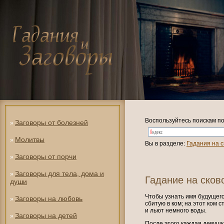
Воспользуйтесь поискам по
Заговоры от болезней
»
Молитвы
»
Вы в разделе:
Гадания на 
Заговоры от порчи
»
Заговоры для тела, дома и
»
Гадание на сков
души
Чтобы узнать имя будущего
Заговоры на любовь
»
сбитую в ком; на этот ком с
и льют немного воды.
Заговоры на детей
»
После этого каждая девушк