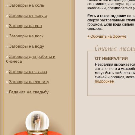
соломинке, и из звука, про
Заговоры на соль
»
колебании, предполагают
Заговоры от испуга
»
Есть и такое гадание:
нали
сверху растрепанные хлопь
горшком. Если вода сильно 
Заговоры на сон
»
свекровь.
Заговоры на воск
»
+ Обсудить на форуме
Заговоры на воду
»
Заговоры для работы и
»
ОТ НЕВРАЛГИИ
бизнеса
Невралгия выражается 
затылочного и межреб
Заговоры от сглаза
»
могут быть: заболеван
тканей и органов, леж
подробнее
Заговоры на защиту
»
Гадания на свадьбу
»