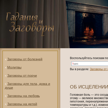
Воспользуйтесь поискам по
Заговоры от болезней
»
Молитвы
»
Вы в разделе:
Заговоры от
Заговоры от порчи
»
Заговоры для тела, дома и
»
ОБ ИСЦЕЛЕНИИ
души
Головная боль — это сосуди
Заговоры на любовь
»
этому — великое множество
гипотония, перенапряжени
Заговоры на детей
»
температуры и т.д.), изме