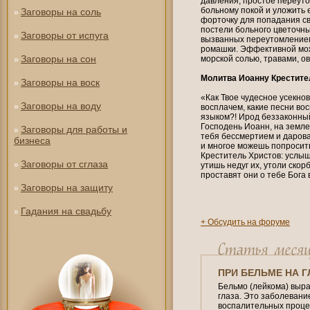
давления, простое переуто
больному покой и уложить е
Заговоры на соль
»
форточку для попадания св
постели больного цветочны
Заговоры от испуга
»
вызванных переутомлением
ромашки. Эффективной мож
Заговоры на сон
морской солью, травами, ов
»
Молитва Иоанну Крестите
Заговоры на воск
»
«Как Твое чудесное усекно
Заговоры на воду
»
восплачем, какие песни во
языком?! Ирод беззаконный
Господень Иоанн, на земле
Заговоры для работы и
»
тебя бессмертием и дарова
бизнеса
и многое можешь попросить
Креститель Христов: услыш
Заговоры от сглаза
»
утишь недуг их, утоли скор
проставят они о тебе Бога 
Заговоры на защиту
»
Гадания на свадьбу
»
+ Обсудить на форуме
ПРИ БЕЛЬМЕ НА Г
Бельмо (лейкома) выр
глаза. Это заболевани
воспалительных процес