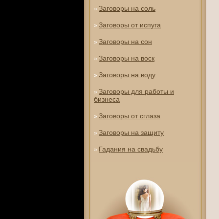
Заговоры на соль
»
Заговоры от испуга
»
Заговоры на сон
»
Заговоры на воск
»
Заговоры на воду
»
Заговоры для работы и
»
бизнеса
Заговоры от сглаза
»
Заговоры на защиту
»
Гадания на свадьбу
»