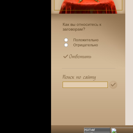
Как вы относитесь к
заговорам?
Положительно
Отрицательно