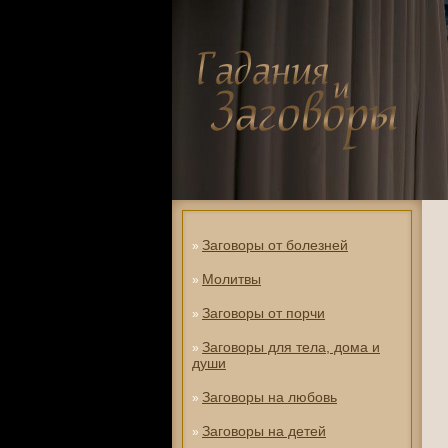
Заговоры от болезней
»
Молитвы
»
Заговоры от порчи
»
Заговоры для тела, дома и
»
души
Заговоры на любовь
»
Заговоры на детей
»