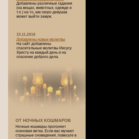
Добавлены различные гадания
(на вещах, животных, одежде и
т.п.) на то, как скоро девушка
может выйти замуж.
15.11.2018
Добавлены новые молитвы
На сайт добавлены
спасительные молитвы Иисусу
Христу на каждый день и на
спасение доброго дела.
ОТ НОЧНЫХ КОШМАРОВ
Ночные кошмары прогоняет
осиновая ветка. Если вас мучают
страшные сновидения, повесьте в