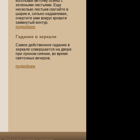
изголовье веточку осины с
зелеными листьями. Еще
несколько листьев скатайте в
шарик и, сильно надавливая,
очертите ими вокруг кровати
замкнутый контур.
подробнее
Гадание в зеркале
Самое действенное гадание в
зеркале совершается на дворе
при лунном сиянии, во время
святочных вечеров.
подробнее
и". Портал про
гадания и заговоры