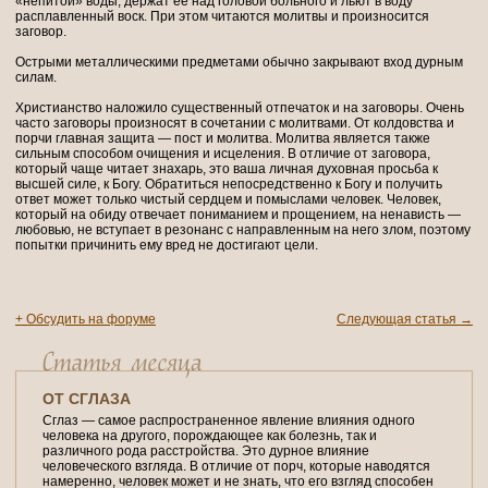
«непитой» воды, держат ее над головой больного и льют в воду
расплавленный воск. При этом читаются молитвы и произносится
заговор.
Острыми металлическими предметами обычно закрывают вход дурным
силам.
Христианство наложило существенный отпечаток и на заговоры. Очень
часто заговоры произносят в сочетании с молитвами. От колдовства и
порчи главная защита — пост и молитва. Молитва является также
сильным способом очищения и исцеления. В отличие от заговора,
который чаще читает знахарь, это ваша личная духовная просьба к
высшей силе, к Богу. Обратиться непосредственно к Богу и получить
ответ может только чистый сердцем и помыслами человек. Человек,
который на обиду отвечает пониманием и прощением, на ненависть —
любовью, не вступает в резонанс с направленным на него злом, поэтому
попытки причинить ему вред не достигают цели.
+ Обсудить на форуме
Следующая статья →
ОТ СГЛАЗА
Сглаз — самое распространенное явление влияния одного
человека на другого, порождающее как болезнь, так и
различного рода расстройства. Это дурное влияние
человеческого взгляда. В отличие от порч, которые наводятся
намеренно, человек может и не знать, что его взгляд способен