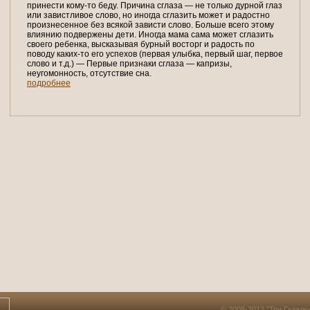
принести кому-то беду. Причина сглаза — не только дурной глаз
или завистливое слово, но иногда сглазить может и радостно
произнесенное без всякой зависти слово. Больше всего этому
влиянию подвержены дети. Иногда мама сама может сглазить
своего ребенка, высказывая бурный восторг и радость по
поводу каких-то его успехов (первая улыбка, первый шаг, первое
слово и т.д.) — Первые признаки сглаза — капризы,
неугомонность, отсутствие сна.
подробнее
© 2008-2013 "Три Гадалк