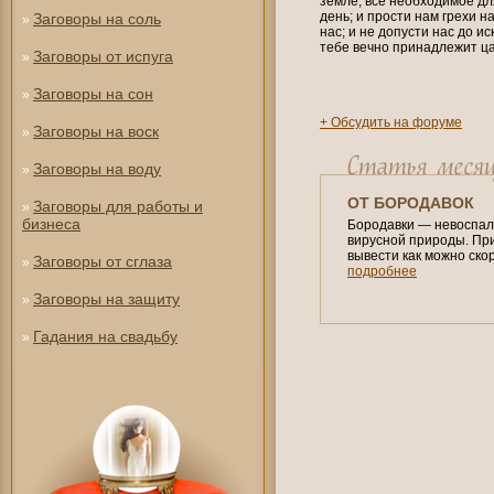
земле; все необходимое д
день; и прости нам грехи 
Заговоры на соль
»
нас; и не допусти нас до ис
тебе вечно принадлежит цар
Заговоры от испуга
»
Заговоры на сон
»
+ Обсудить на форуме
Заговоры на воск
»
Заговоры на воду
»
ОТ БОРОДАВОК
Заговоры для работы и
»
бизнеса
Бородавки — невоспал
вирусной природы. При
вывести как можно ско
Заговоры от сглаза
»
подробнее
Заговоры на защиту
»
Гадания на свадьбу
»