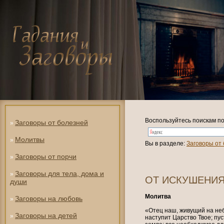
Воспользуйтесь поискам по
Заговоры от болезней
»
Молитвы
»
Вы в разделе:
Заговоры от
Заговоры от порчи
»
Заговоры для тела, дома и
»
ОТ ИСКУШЕНИЯ
души
Молитва
Заговоры на любовь
»
«Отец наш, живущий на небе
Заговоры на детей
»
наступит Царство Твое; пуст