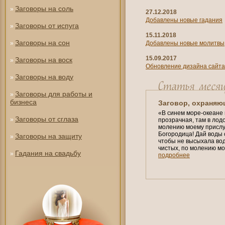
Заговоры на соль
»
27.12.2018
Добавлены новые гадания
Заговоры от испуга
»
15.11.2018
Заговоры на сон
»
Добавлены новые молитвы
15.09.2017
Заговоры на воск
»
Обновление дизайна сайта
Заговоры на воду
»
Заговоры для работы и
»
бизнеса
Заговор, охраняю
«В синем море-океане в
Заговоры от сглаза
»
прозрачная, там в лод
молению моему прислу
Богородица! Дай воды 
Заговоры на защиту
»
чтобы не высыхала вод
чистых, по молению мо
Гадания на свадьбу
»
подробнее