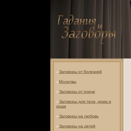
Заговоры от болезней
»
Молитвы
»
Заговоры от порчи
»
Заговоры для тела, дома и
»
души
Заговоры на любовь
»
Заговоры на детей
»