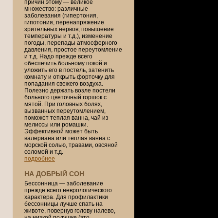
причин этому — великое
множество: различные
заболевания (гипертония,
гипотония, перенапряжение
зрительных нервов, повышение
температуры и т.д.), изменение
погоды, перепады атмосферного
давления, простое переутомление
и т.д. Надо прежде всего
обеспечить больному покой и
уложить его в постель, затенить
комнату и открыть форточку для
попадания свежего воздуха.
Полезно держать возле постели
больного цветочный горшок с
мятой. При головных болях,
вызванных переутомлением,
поможет теплая ванна, чай из
мелиссы или ромашки.
Эффективной может быть
валериана или теплая ванна с
морской солью, травами, овсяной
соломой и т.д.
подробнее
НА ДОБРЫЙ СОН
Бессонница — заболевание
прежде всего неврологического
характера. Для профилактики
бессонницы лучше спать на
животе, повернув голову налево,
на низкой подушке (это