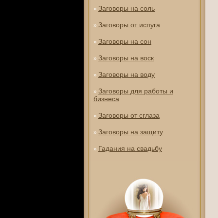
Заговоры на соль
»
Заговоры от испуга
»
Заговоры на сон
»
Заговоры на воск
»
Заговоры на воду
»
Заговоры для работы и
»
бизнеса
Заговоры от сглаза
»
Заговоры на защиту
»
Гадания на свадьбу
»