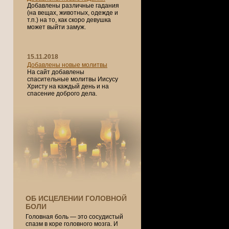
Добавлены различные гадания
(на вещах, животных, одежде и
т.п.) на то, как скоро девушка
может выйти замуж.
15.11.2018
Добавлены новые молитвы
На сайт добавлены
спасительные молитвы Иисусу
Христу на каждый день и на
спасение доброго дела.
ОБ ИСЦЕЛЕНИИ ГОЛОВНОЙ
БОЛИ
Головная боль — это сосудистый
спазм в коре головного мозга. И