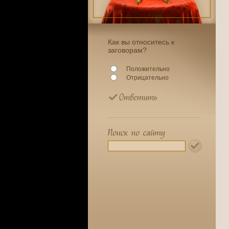
Как вы относитесь к
заговорам?
Положительно
Отрицательно