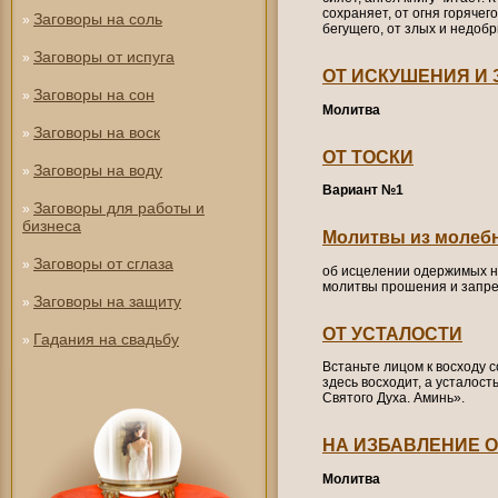
сохраняет, от огня горячего
Заговоры на соль
»
бегущего, от злых и недоб
Заговоры от испуга
»
ОТ ИСКУШЕНИЯ И 
Заговоры на сон
»
Молитва
Заговоры на воск
»
ОТ ТОСКИ
Заговоры на воду
»
Вариант №1
Заговоры для работы и
»
бизнеса
Молитвы из молеб
Заговоры от сглаза
»
об исцелении одержимых н
молитвы прошения и запре
Заговоры на защиту
»
ОТ УСТАЛОСТИ
Гадания на свадьбу
»
Встаньте лицом к восходу с
здесь восходит, а усталост
Святого Духа. Аминь».
НА ИЗБАВЛЕНИЕ О
Молитва