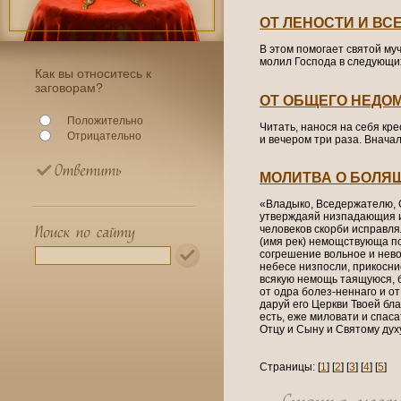
ОТ ЛЕНОСТИ И ВС
В этом помогает святой му
молил Господа в следующих
Как вы относитесь к
заговорам?
ОТ ОБЩЕГО НЕДО
Положительно
Читать, нанося на себя кр
Отрицательно
и вечером три раза. Внача
МОЛИТВА О БОЛЯ
«Владыко, Вседержателю, 
утверждаяй низпадающия и
человеков скорби исправля
(имя рек) немощствующа по
согрешение вольное и нево
небесе низпосли, прикоснис
всякую немощь таящуюся, бу
от одра болез-неннаго и о
даруй его Церкви Твоей бл
есть, еже миловати и спаса
Отцу и Сыну и Святому духу
Страницы: [
1
] [
2
] [
3
] [
4
] [
5
]