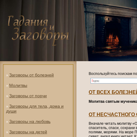
Воспользуйтесь поискам по
Заговоры от болезней
»
Молитвы
»
ОТ ВСЕХ БОЛЕЗНЕ
Заговоры от порчи
»
Молитва святым мученика
Заговоры для тела, дома и
»
души
ОТ НЕСЧАСТНОГО
Заговоры на любовь
»
Вначале читать молитву «О
спаситель, спаси, сохрани в
Заговоры на детей
»
полями, морями. На море П
сияет, ангел книгу читает. 