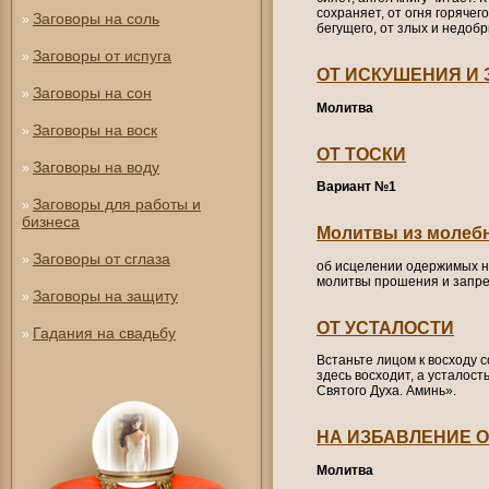
сохраняет, от огня горячего
Заговоры на соль
»
бегущего, от злых и недоб
Заговоры от испуга
»
ОТ ИСКУШЕНИЯ И 
Заговоры на сон
»
Молитва
Заговоры на воск
»
ОТ ТОСКИ
Заговоры на воду
»
Вариант №1
Заговоры для работы и
»
бизнеса
Молитвы из молеб
Заговоры от сглаза
»
об исцелении одержимых н
молитвы прошения и запре
Заговоры на защиту
»
ОТ УСТАЛОСТИ
Гадания на свадьбу
»
Встаньте лицом к восходу с
здесь восходит, а усталост
Святого Духа. Аминь».
НА ИЗБАВЛЕНИЕ О
Молитва