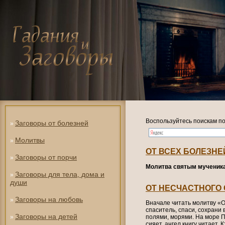
Воспользуйтесь поискам по
Заговоры от болезней
»
Молитвы
»
ОТ ВСЕХ БОЛЕЗНЕ
Заговоры от порчи
»
Молитва святым мученика
Заговоры для тела, дома и
»
души
ОТ НЕСЧАСТНОГО
Заговоры на любовь
»
Вначале читать молитву «О
спаситель, спаси, сохрани в
Заговоры на детей
»
полями, морями. На море П
сияет, ангел книгу читает. 