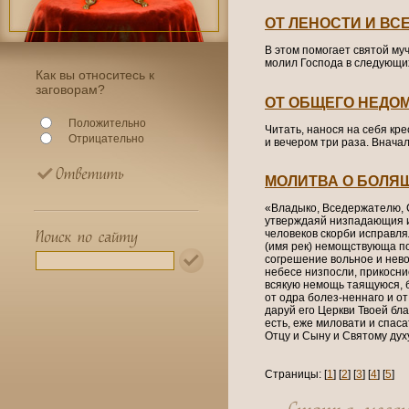
ОТ ЛЕНОСТИ И ВС
В этом помогает святой му
молил Господа в следующих
Как вы относитесь к
заговорам?
ОТ ОБЩЕГО НЕДО
Положительно
Читать, нанося на себя кр
Отрицательно
и вечером три раза. Внача
МОЛИТВА О БОЛЯ
«Владыко, Вседержателю, 
утверждаяй низпадающия и
человеков скорби исправля
(имя рек) немощствующа по
согрешение вольное и нево
небесе низпосли, прикоснис
всякую немощь таящуюся, бу
от одра болез-неннаго и о
даруй его Церкви Твоей бл
есть, еже миловати и спаса
Отцу и Сыну и Святому духу
Страницы: [
1
] [
2
] [
3
] [
4
] [
5
]