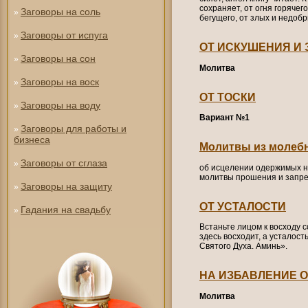
сохраняет, от огня горячего
Заговоры на соль
»
бегущего, от злых и недоб
Заговоры от испуга
»
ОТ ИСКУШЕНИЯ И 
Заговоры на сон
»
Молитва
Заговоры на воск
»
ОТ ТОСКИ
Заговоры на воду
»
Вариант №1
Заговоры для работы и
»
бизнеса
Молитвы из молеб
Заговоры от сглаза
»
об исцелении одержимых н
молитвы прошения и запре
Заговоры на защиту
»
ОТ УСТАЛОСТИ
Гадания на свадьбу
»
Встаньте лицом к восходу с
здесь восходит, а усталост
Святого Духа. Аминь».
НА ИЗБАВЛЕНИЕ О
Молитва