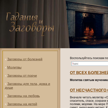
Воспользуйтесь поискам по
Заговоры от болезней
»
Молитвы
»
ОТ ВСЕХ БОЛЕЗНЕ
Заговоры от порчи
»
Молитва святым мученика
Заговоры для тела, дома и
»
души
ОТ НЕСЧАСТНОГО
Заговоры на любовь
»
Вначале читать молитву «О
спаситель, спаси, сохрани в
Заговоры на детей
»
полями, морями. На море П
сияет, ангел книгу читает. 