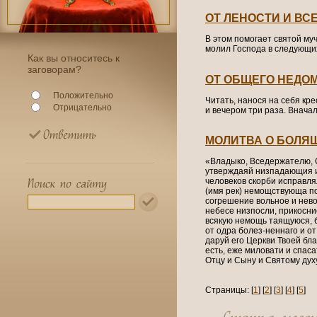
ОТ ЛЕНОСТИ И ВС
В этом помогает святой му
молил Господа в следующих
Как вы относитесь к
заговорам?
ОТ ОБЩЕГО НЕДО
Положительно
Читать, нанося на себя кр
Отрицательно
и вечером три раза. Внача
МОЛИТВА О БОЛЯ
«Владыко, Вседержателю, 
утверждаяй низпадающия и
человеков скорби исправля
(имя рек) немощствующа по
согрешение вольное и нево
небесе низпосли, прикоснис
всякую немощь таящуюся, бу
от одра болез-неннаго и о
даруй его Церкви Твоей бл
есть, еже миловати и спаса
Отцу и Сыну и Святому духу
Страницы: [
1
] [
2
] [
3
] [
4
] [
5
]