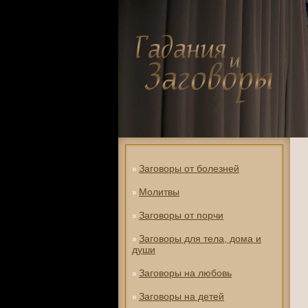
Заговоры от болезней
»
Молитвы
»
Заговоры от порчи
»
Заговоры для тела, дома и
»
души
Заговоры на любовь
»
Заговоры на детей
»