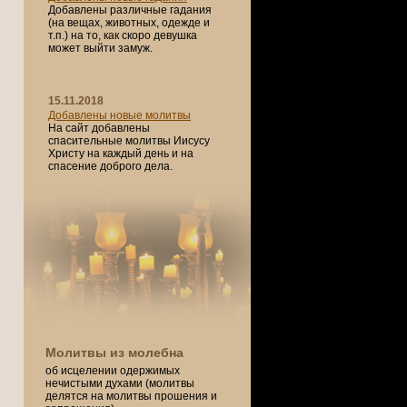
Добавлены различные гадания
(на вещах, животных, одежде и
т.п.) на то, как скоро девушка
может выйти замуж.
15.11.2018
Добавлены новые молитвы
На сайт добавлены
спасительные молитвы Иисусу
Христу на каждый день и на
спасение доброго дела.
Молитвы из молебна
об исцелении одержимых
нечистыми духами (молитвы
делятся на молитвы прошения и