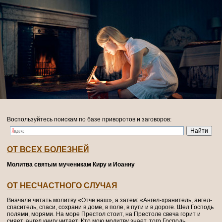
Воспользуйтесь поискам по базе приворотов и заговоров:
ОТ ВСЕХ БОЛЕЗНЕЙ
Молитва святым мученикам Киру и Иоанну
ОТ НЕСЧАСТНОГО СЛУЧАЯ
Вначале читать молитву «Отче наш», а затем: «Ангел-хранитель, ангел-
спаситель, спаси, сохрани в доме, в поле, в пути и в дороге. Шел Господь
полями, морями. На море Престол стоит, на Престоле свеча горит и
сияет, ангел книгу читает. Кто мою молитву знает, того Господь