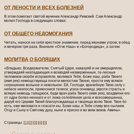
ОТ ЛЕНОСТИ И ВСЕХ БОЛЕЗНЕЙ
В этом помогает святой мученик Александр Римский. Сам Александр
молил Господа в следующих словах:
ОТ ОБЩЕГО НЕДОМОГАНИЯ
Читать, нанося на себя крестное знамение, перед иконами утром, в обед
и вечером три раза. Вначале «Отче Наш» и «Богородица», а затем:
МОЛИТВА О БОЛЯЩИХ
«Владыко, Вседержателю, Снятый Царя, наказуяй и не умерщвляли,
утверждаяй низпадающия и возводяй низверженныя, те-лесныя
человеков скорби исправляли, молимся Тебе, Боже наш, раба Твоего
(имя рек) немощствующа посети милостию Твоею, прости ему всякое
согрешение вольное и невольное. Ей, Господи, врачебную Твою силу с
небесе низпосли, прикоснися телеси, угаси огневицу, укроти страсть и
всякую немощь таящуюся, буди врач раба Твоего (имя рек), воздвигни его
от одра болез-неннаго и от ложа озлобления цела и всесовершенна,
даруй его Церкви Твоей благоугождающа и творяща волю Твою. Твое бо
есть, еже миловати и спасати ны. Боже наш, и Тебе славу воз-сылаем.
Отцу и Сыну и Святому духу, ныне и присно и во веки веков. Аминь».
Страницы: [
1
] [
2
] [
3
] [
4
] [
5
]