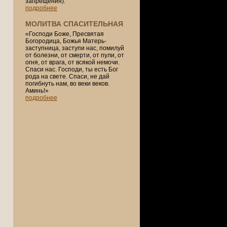
запрещения).
подробнее
МОЛИТВА СПАСИТЕЛЬНАЯ
«Господи Боже, Пресвятая
Богородица, Божья Матерь-
заступница, заступи нас, помилуй
от болезни, от смерти, от пули, от
огня, от врага, от всякой немочи.
Спаси нас. Господи, ты есть Бог
рода на свете. Спаси, не дай
погибнуть нам, во веки веков.
Аминь!»
подробнее