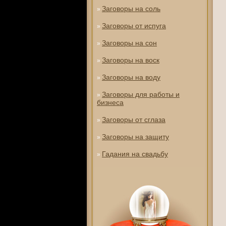
Заговоры на соль
»
Заговоры от испуга
»
Заговоры на сон
»
Заговоры на воск
»
Заговоры на воду
»
Заговоры для работы и
»
бизнеса
Заговоры от сглаза
»
Заговоры на защиту
»
Гадания на свадьбу
»