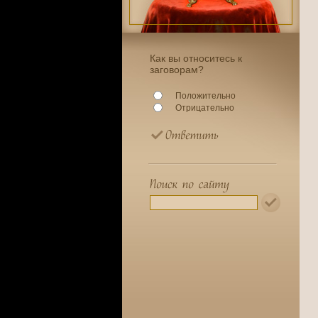
Как вы относитесь к
заговорам?
Положительно
Отрицательно