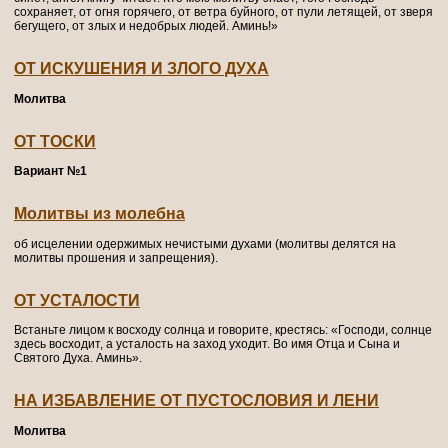
сохраняет, от огня горячего, от ветра буйного, от пули летящей, от зверя
бегущего, от злых и недобрых людей. Аминь!»
ОТ ИСКУШЕНИЯ И ЗЛОГО ДУХА
Молитва
ОТ ТОСКИ
Вариант №1
Молитвы из молебна
об исцелении одержимых нечистыми духами (молитвы делятся на
молитвы прошения и запрещения).
ОТ УСТАЛОСТИ
Встаньте лицом к восходу солнца и говорите, крестясь: «Господи, солнце
здесь восходит, а усталость на заход уходит. Во имя Отца и Сына и
Святого Духа. Аминь».
НА ИЗБАВЛЕНИЕ ОТ ПУСТОСЛОВИЯ И ЛЕНИ
Молитва