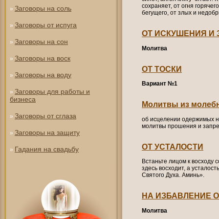
сохраняет, от огня горячего
Заговоры на соль
»
бегущего, от злых и недоб
Заговоры от испуга
»
ОТ ИСКУШЕНИЯ И 
Заговоры на сон
»
Молитва
Заговоры на воск
»
ОТ ТОСКИ
Заговоры на воду
»
Вариант №1
Заговоры для работы и
»
бизнеса
Молитвы из молеб
Заговоры от сглаза
»
об исцелении одержимых н
молитвы прошения и запре
Заговоры на защиту
»
ОТ УСТАЛОСТИ
Гадания на свадьбу
»
Встаньте лицом к восходу с
здесь восходит, а усталост
Святого Духа. Аминь».
НА ИЗБАВЛЕНИЕ О
Молитва