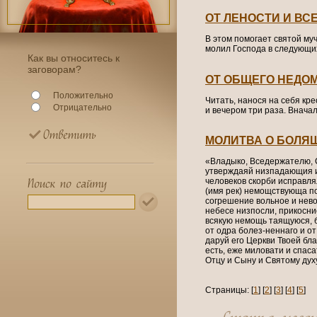
ОТ ЛЕНОСТИ И ВС
В этом помогает святой му
молил Господа в следующих
Как вы относитесь к
заговорам?
ОТ ОБЩЕГО НЕДО
Положительно
Читать, нанося на себя кр
Отрицательно
и вечером три раза. Внача
МОЛИТВА О БОЛЯ
«Владыко, Вседержателю, 
утверждаяй низпадающия и
человеков скорби исправля
(имя рек) немощствующа по
согрешение вольное и нево
небесе низпосли, прикоснис
всякую немощь таящуюся, бу
от одра болез-неннаго и о
даруй его Церкви Твоей бл
есть, еже миловати и спаса
Отцу и Сыну и Святому духу
Страницы: [
1
] [
2
] [
3
] [
4
] [
5
]