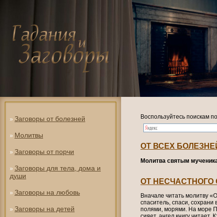
Воспользуйтесь поискам по
Заговоры от болезней
»
Молитвы
»
ОТ ВСЕХ БОЛЕЗНЕ
Заговоры от порчи
»
Молитва святым мученика
Заговоры для тела, дома и
»
души
ОТ НЕСЧАСТНОГО
Заговоры на любовь
»
Вначале читать молитву «О
спаситель, спаси, сохрани в
Заговоры на детей
»
полями, морями. На море П
сияет, ангел книгу читает. 