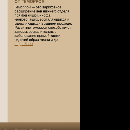
ОТ ГЕМОРРОЯ
Геморрой — это варикозное
расширение вен нижнего отдела
прямой кишки, иногда
кровоточащих, воспаляющихся и
ущемляющихся в заднем проходе.
Развитию геморроя способствуют
запоры, воспалительные
заболевания прямой кишки,
сидячий образ жизни и др.
подробнее
и". Портал про
гадания и заговоры