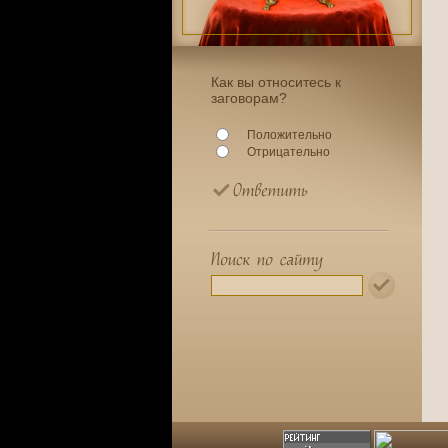
Как вы относитесь к
заговорам?
Положительно
Отрицательно