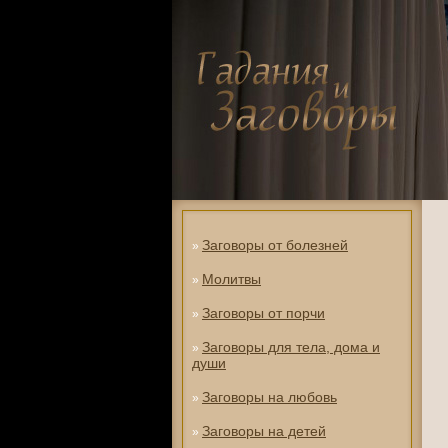
Заговоры от болезней
»
Молитвы
»
Заговоры от порчи
»
Заговоры для тела, дома и
»
души
Заговоры на любовь
»
Заговоры на детей
»