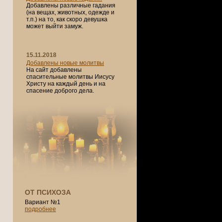
Добавлены различные гадания
(на вещах, животных, одежде и
т.п.) на то, как скоро девушка
может выйти замуж.
15.11.2018
Добавлены новые молитвы
На сайт добавлены
спасительные молитвы Иисусу
Христу на каждый день и на
спасение доброго дела.
ОТ ПСИХОЗА
Вариант №1
подробнее