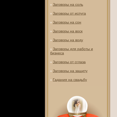
Заговоры на соль
»
Заговоры от испуга
»
Заговоры на сон
»
Заговоры на воск
»
Заговоры на воду
»
Заговоры для работы и
»
бизнеса
Заговоры от сглаза
»
Заговоры на защиту
»
Гадания на свадьбу
»