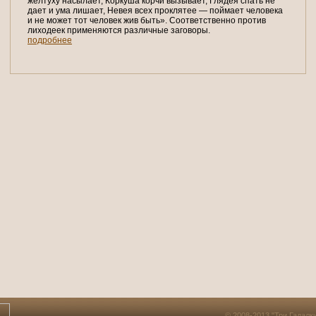
желтуху насылает, Коркуша корчи вызывает, Глядея спать не
дает и ума лишает, Невея всех проклятее — поймает человека
и не может тот человек жив быть». Соответственно против
лиходеек применяются различные заговоры.
подробнее
© 2008-2013 "Три Гадалк