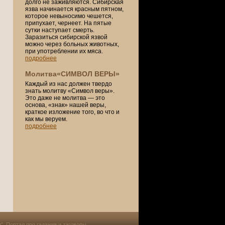
долго не заживляются. Сибирская
язва начинается красным пятном,
которое невыносимо чешется,
припухает, чернеет. На пятые
сутки наступает смерть.
Заразиться сибирской язвой
можно через больных животных,
при употреблении их мяса.
подробнее
Молитва«СИМВОЛ ВЕРЫ»
Каждый из нас должен твердо
знать молитву «Символ веры».
Это даже не молитва — это
основа, «знак» нашей веры,
краткое изложение того, во что и
как мы веруем.
подробнее
и". Портал про
гадания и заговоры