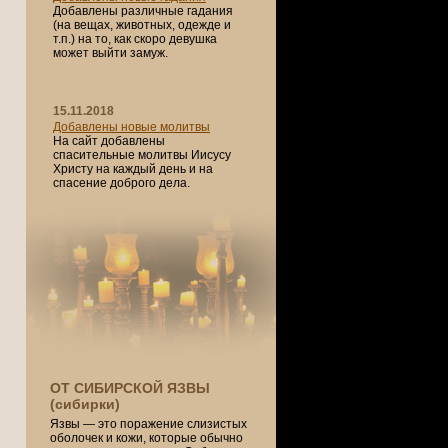
Добавлены различные гадания
(на вещах, животных, одежде и
т.п.) на то, как скоро девушка
может выйти замуж.
15.11.2018
Добавлены новые молитвы
На сайт добавлены
спасительные молитвы Иисусу
Христу на каждый день и на
спасение доброго дела.
ОТ СИБИРСКОЙ ЯЗВЫ
(сибирки)
Язвы — это поражение слизистых
оболочек и кожи, которые обычно