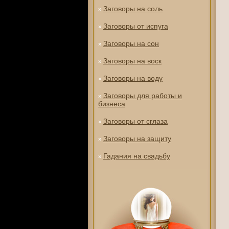
Заговоры на соль
»
Заговоры от испуга
»
Заговоры на сон
»
Заговоры на воск
»
Заговоры на воду
»
Заговоры для работы и
»
бизнеса
Заговоры от сглаза
»
Заговоры на защиту
»
Гадания на свадьбу
»