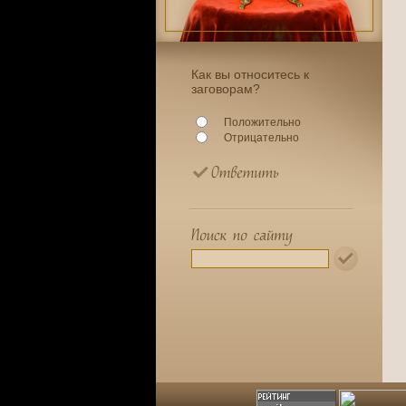
Как вы относитесь к
заговорам?
Положительно
Отрицательно