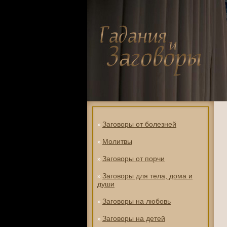
Заговоры от болезней
»
Молитвы
»
Заговоры от порчи
»
Заговоры для тела, дома и
»
души
Заговоры на любовь
»
Заговоры на детей
»