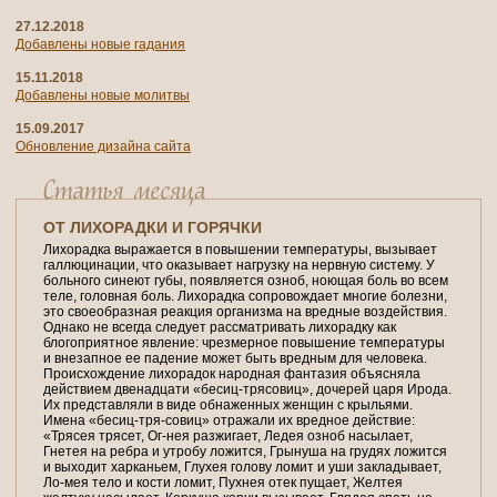
27.12.2018
Добавлены новые гадания
15.11.2018
Добавлены новые молитвы
15.09.2017
Обновление дизайна сайта
ОТ ЛИХОРАДКИ И ГОРЯЧКИ
Лихорадка выражается в повышении температуры, вызывает
галлюцинации, что оказывает нагрузку на нервную систему. У
больного синеют губы, появляется озноб, ноющая боль во всем
теле, головная боль. Лихорадка сопровождает многие болезни,
это своеобразная реакция организма на вредные воздействия.
Однако не всегда следует рассматривать лихорадку как
блогоприятное явление: чрезмерное повышение температуры
и внезапное ее падение может быть вредным для человека.
Происхождение лихорадок народная фантазия объясняла
действием двенадцати «бесиц-трясовиц», дочерей царя Ирода.
Их представляли в виде обнаженных женщин с крыльями.
Имена «бесиц-тря-совиц» отражали их вредное действие:
«Трясея трясет, Ог-нея разжигает, Ледея озноб насылает,
Гнетея на ребра и утробу ложится, Грынуша на грудях ложится
и выходит харканьем, Глухея голову ломит и уши закладывает,
Ло-мея тело и кости ломит, Пухнея отек пущает, Желтея