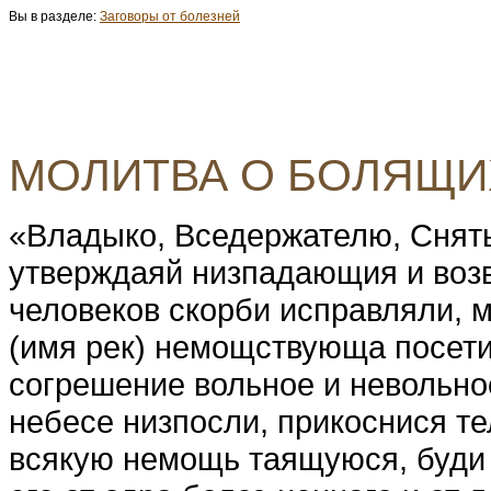
Вы в разделе:
Заговоры от болезней
МОЛИТВА О БОЛЯЩИ
«Владыко, Вседержателю, Сняты
утверждаяй низпадающия и воз
человеков скорби исправляли, 
(имя рек) немощствующа посети
согрешение вольное и невольное
небесе низпосли, прикоснися тел
всякую немощь таящуюся, буди в