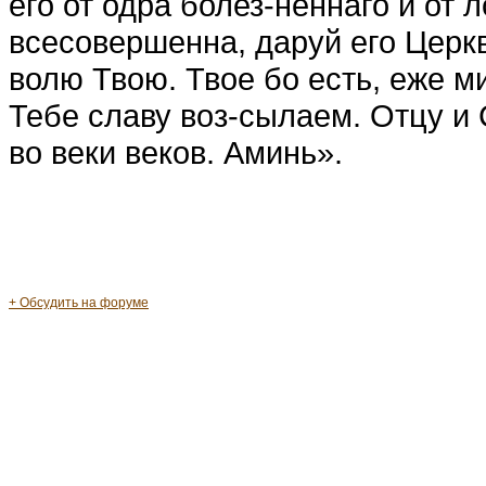
его от одра болез-неннаго и от 
всесовершенна, даруй его Церк
волю Твою. Твое бо есть, еже м
Тебе славу воз-сылаем. Отцу и 
во веки веков. Аминь».
+ Обсудить на форуме